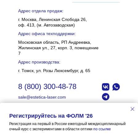
Адрес отдела продаж:
г. Москва, Ленинская Слобода 26,
оф. 413, (м. Автозаводская)
Адрес офиса техподдержки:
Московская область, РП Андреевка,
Жилинская ул., 27, корп. 3, помещение
7
Адрес производства:
г. Томск, ул. Розы Люксембург, д. 65
8 (800) 300-48-78
sale@estetica-laser.com
Регистрируйтесь на ФОЛМ '26
АО “ПЛЛТ”
Этот сайт использует файлы cookie и метаданные. Продолжая
ИНН 7017486367, КПП 701701001
Регистрация на первый в России ежегодный междисциплинарный
просматривать его, вы соглашаетесь на использование нами
Политика конфиденциальности
очный курс с экспериментами в области оптики
по ссылке
OK
файлов cookie и метаданных в соответствии с
Политикой
© 2025 Estetica