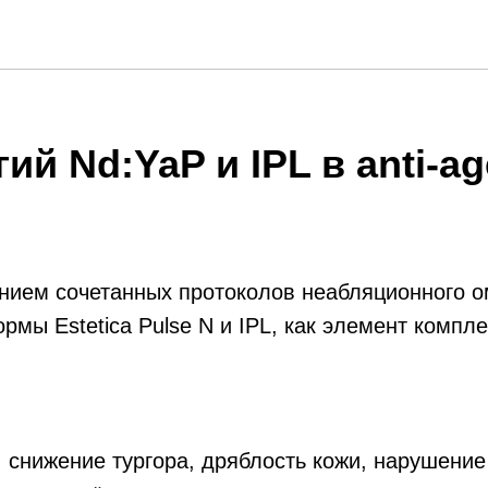
ий Nd:YaP и IPL в anti-a
ием сочетанных протоколов неабляционного о
мы Estetica Pulse N и IPL, как элемент комплек
снижение тургора, дряблость кожи, нарушение 