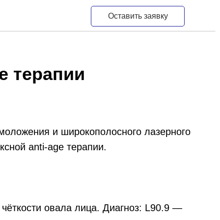
Оставить заявку
Оставить заявку
ge терапии
моложения и широкополосного лазерного
сной anti-age терапии.
чёткости овала лица. Диагноз: L90.9 —